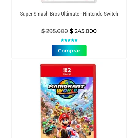
Super Smash Bros Ultimate - Nintendo Switch
Original
Current
$
295.000
$
245.000
price
price

was:
is:
Comprar
$ 295.000.
$ 245.000.