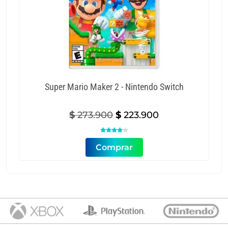
Super Mario Maker 2 - Nintendo Switch
Original
Current
$
273.900
$
223.900
price
price


was:
is:
Comprar
$ 273.900.
$ 223.900.