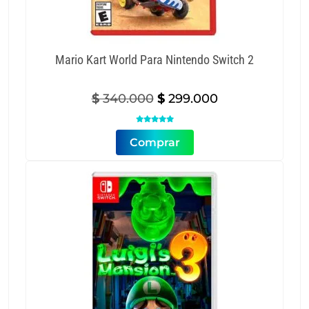
Mario Kart World Para Nintendo Switch 2
Original
Current
$
340.000
$
299.000
price
price

was:
is:
Comprar
$ 340.000.
$ 299.000.