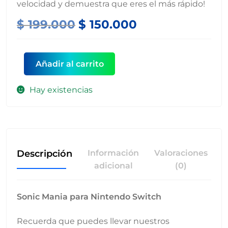
velocidad y demuestra que eres el más rápido!
Original
Current
$
199.000
$
150.000
price
price
Sonic
was:
is:
Añadir al carrito
Mania
$ 199.000.
$ 150.000.
-
Hay existencias
Nintendo
Switch
cantidad
Descripción
Información
Valoraciones
adicional
(0)
Sonic Mania para Nintendo Switch
Recuerda que puedes llevar nuestros