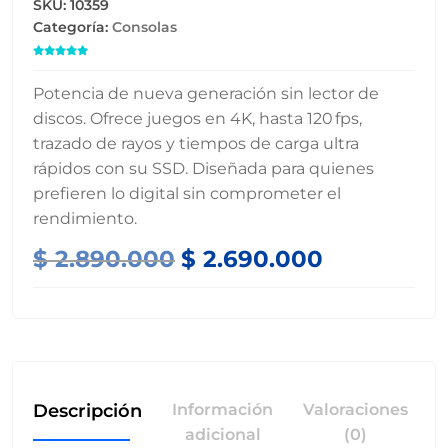
SKU:
10359
Categoría:
Consolas

Potencia de nueva generación sin lector de
discos. Ofrece juegos en 4K, hasta 120 fps,
trazado de rayos y tiempos de carga ultra
rápidos con su SSD. Diseñada para quienes
prefieren lo digital sin comprometer el
rendimiento.
Original
Current
$
2.890.000
$
2.690.000
price
price
was:
is:
$ 2.890.000.
$ 2.690.000
Descripción
Información
Valoraciones
adicional
(0)